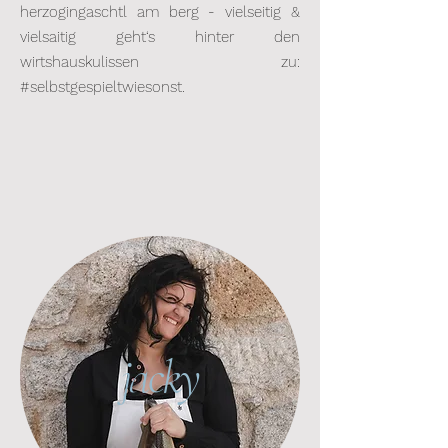
herzogingaschtl am berg - vielseitig &
vielsaitig geht‘s hinter den
wirtshauskulissen zu:
#selbstgespieltwiesonst.
jacky