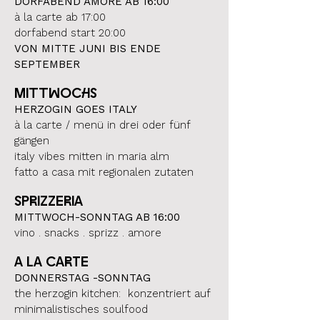
DORFABEND AMORE AB 16:00
à la carte ab 17:00
dorfabend start 20:00
VON MITTE JUNI BIS ENDE
SEPTEMBER
MIttwochs
HERZOGIN GOES ITALY
à la carte / menü in drei oder fünf
gängen
italy vibes mitten in maria alm
fatto a casa mit regionalen zutaten
SPRIZZERIA
MITTWOCH-SONNTAG AB 16:00
vino . snacks . sprizz . amore
A LA CARTE
DONNERSTAG -SONNTAG
the herzogin kitchen: konzentriert auf
minimalistisches soulfood