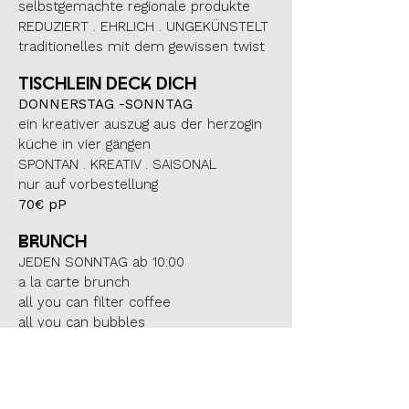
selbstgemachte regionale produkte
REDUZIERT . EHRLICH . UNGEKÜNSTELT
traditionelles mit dem gewissen twist
TISCHLEIN DECK DICH
DONNERSTAG -SONNTAG
ein kreativer auszug aus der herzogin
küche in vier gängen
SPONTAN . KREATIV . SAISONAL
nur auf vorbestellung
70€ pP
BRUNCH
JEDEN SONNTAG ab 10:00
a la carte brunch
all you can filter coffee
all you can bubbles
THE HERZOGIN WINE CLUB
JEDEN II. FREITAG ab 20:00
tasting with friends . wir öffnen